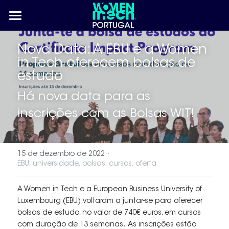
×
CATEGORIAS DE LOJA
HOME
Nova Data: A EBU e a Women 
Todas as categorias
QUEM SOMOS
in Tech oferecem bolsas de 
estudo
SUMMIT
Há nova data para as 
WIT KIDS
2025
inscrições com as Bolsas WIT! 
2024
INICIATIVAS
Porto 2023
·
COMUNIDADE
Artigos Forbes Portugal
15 de dezembro de 2022
EBU,
universidade,
bolsas,
cursos,
oferta
Algarve 2023
O Jogo das Profissões
Faça Parte
Busca
A Women in Tech e a European Business University of 
Luxembourg (EBU) voltaram a juntar-se para oferecer 
Galeria
bolsas de estudo, no valor de 740€ euros, em cursos 
com duração de 13 semanas.  As inscrições estão 